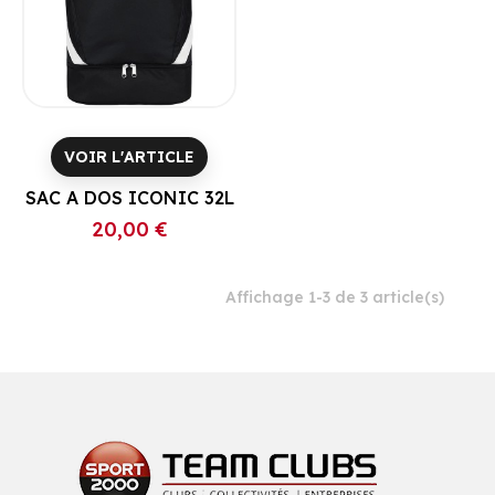
VOIR L'ARTICLE
SAC A DOS ICONIC 32L
20,00 €
Prix
Affichage 1-3 de 3 article(s)