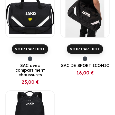
VOIR L'ARTICLE
VOIR L'ARTICLE
SAC avec
SAC DE SPORT ICONIC
compartiment
16,00 €
Prix
chaussures
23,00 €
Prix